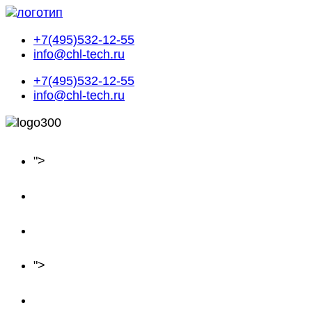
+7(495)532-12-55
info@chl-tech.ru
+7(495)532-12-55
info@chl-tech.ru
Главная
">
О нас
Оборудование
Объекты
">
Производство